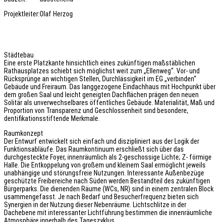
Projektleiter:
Olaf Herzog
Städtebau
Eine erste Platzkante hinsichtlich eines zukünftigen maßstäblichen
Rathausplatzes schiebt sich möglichst weit zum „Ellenweg“. Vor- und
Rücksprünge an wichtigen Stellen, Durchlässigkeit im EG „verbinden“
Gebäude und Freiraum. Das langgezogene Eindachhaus mit Hochpunkt über
dem großen Saal und leicht geneigten Dachflächen prägen den neuen
Solitär als unverwechselbares öffentliches Gebäude. Materialität, Maß und
Proportion von Transparenz und Geschlossenheit sind besondere,
dentifikationsstiftende Merkmale.
Raumkonzept
Der Entwurf entwickelt sich einfach und diszipliniert aus der Logik der
Funktionsabläufe. Das Raumkontinuum erschließt sich über das
durchgesteckte Foyer, innenräumlich als 2-geschossige Lichte; Z- förmige
Halle. Die Entkoppelung von großem und kleinem Saal ermöglicht jeweils
unabhängige und störungsfreie Nutzungen. Interessante Außenbezüge
geschützte Freibereiche nach Süden werden Bestandteil des zukünftigen
Bürgerparks. Die dienenden Räume (WCs, NR) sind in einem zentralen Block
usammengefasst. Je nach Bedarf und Besucherfrequenz bieten sich
Synergien in der Nutzung dieser Nebenräume. Lichtschlitze in der
Dachebene mit interessanter Lichtführung bestimmen die innenräumliche
Atmosphäre innerhalb des Tageszyklus.