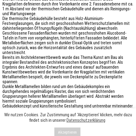
Kragplatten definieren durch ihre Vorderkante eine 2. Fassadenebene mit ca.
1 m Abstand vor der thermischen Gebäudehülle und dienen als Reinigungs-
und Wartungswege.
Die thermische Gebäudehülle besteht aus Holz-Aluminium-
Festverglasungen, die sich mit geschosshohen Wetterschutzlamellen mit
dahinterliegenden Öffnungsflügeln (Nachtauskühlung) abwechseln.
Geschlossene Fassadenflächen wurden mit geschosshohen Alucobond-
Tafeln in Form von vorgehängten, hinterlüfteten Fassaden bekleidet. Alle
Metalloberflächen zeigen sich in dunkler Eloxal-Optik und treten somit
optisch zurück, was die Horizontalität des Gebäudes zusätzlich
unterstreicht.
Bereits im Architektenwettbewerb wurde das Thema Kunst am Bau als
integraler Bestandteil des architektonischen Konzeptes begriffen. Als
Ergebnis des Architekten-Entwurfes und eines darauf aufbauenden
Kunstwettbewerbes wird die Vorderkante der Kragplatten mit vertikalen
Metalllamellen bespielt, die jeweils von Deckenplatte zu Deckenplatte
spannen.
Dunkle Metalllamellen bilden rund um den Gebäudekomplex ein
durchgehendes regelmäßiges Raster, das von sich verdichtenden
Gruppierungen hellerer Metalllamellen überlagert wird. Abstrakt werden
hiermit soziale Gruppierungen symbolisiert.
Gebäudekonzept und künstlerische Gestaltung sind untrennbar miteinander
verbunden. Durch die Mehrschichtigkeit der Fassade zeigt sich das
Wir nutzen Cookies. Zur Zustimmung auf 'Akzeptieren' klicken, mehr dazu
Gebäudeensemble dem Betrachter je nach Blickwinkel in unterschiedlichen
findet sich in unserer
Datenschutzerklärung
Transparenzgraden, sodass trotz klarer Rasterung ein abwechslungsreiches
Bild entsteht.
Akzeptieren