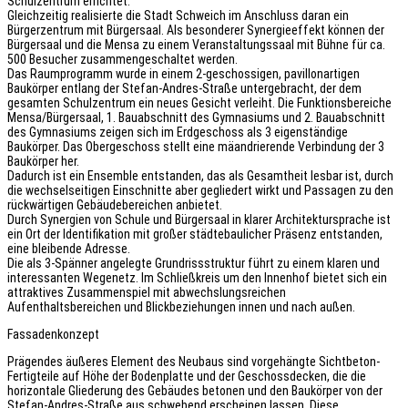
Schulzentrum errichtet.
Gleichzeitig realisierte die Stadt Schweich im Anschluss daran ein
Bürgerzentrum mit Bürgersaal. Als besonderer Synergieeffekt können der
Bürgersaal und die Mensa zu einem Veranstaltungssaal mit Bühne für ca.
500 Besucher zusammengeschaltet werden.
Das Raumprogramm wurde in einem 2-geschossigen, pavillonartigen
Baukörper entlang der Stefan-Andres-Straße untergebracht, der dem
gesamten Schulzentrum ein neues Gesicht verleiht. Die Funktionsbereiche
Mensa/Bürgersaal, 1. Bauabschnitt des Gymnasiums und 2. Bauabschnitt
des Gymnasiums zeigen sich im Erdgeschoss als 3 eigenständige
Baukörper. Das Obergeschoss stellt eine mäandrierende Verbindung der 3
Baukörper her.
Dadurch ist ein Ensemble entstanden, das als Gesamtheit lesbar ist, durch
die wechselseitigen Einschnitte aber gegliedert wirkt und Passagen zu den
rückwärtigen Gebäudebereichen anbietet.
Durch Synergien von Schule und Bürgersaal in klarer Architektursprache ist
ein Ort der Identifikation mit großer städtebaulicher Präsenz entstanden,
eine bleibende Adresse.
Die als 3-Spänner angelegte Grundrissstruktur führt zu einem klaren und
interessanten Wegenetz. Im Schließkreis um den Innenhof bietet sich ein
attraktives Zusammenspiel mit abwechslungsreichen
Aufenthaltsbereichen und Blickbeziehungen innen und nach außen.
Fassadenkonzept
Prägendes äußeres Element des Neubaus sind vorgehängte Sichtbeton-
Fertigteile auf Höhe der Bodenplatte und der Geschossdecken, die die
horizontale Gliederung des Gebäudes betonen und den Baukörper von der
Stefan-Andres-Straße aus schwebend erscheinen lassen. Diese